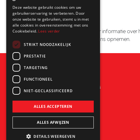
6088 PB Roggel
Deze website gebruikt cookies om uw
T: +31 (0)475 49 10 19
gebruikerservaring te verbeteren. Door
E:
rschoeren@romar-voss.nl
onze website te gebruiken, stemt u in met
alle cookies in overeenstemming met ons
Ook met vragen of voor meer informatie over 
Cookiebeleid.
Lees verder
kun je uiteraard contact met ons opnemen.
STRIKT NOODZAKELIJK
PRESTATIE
TARGETING
FUNCTIONEEL
Romar-Voss Composites
NIET-GECLASSIFICEERD
Bevelantstraat 5
6088 PB
Roggel (NL)
ALLES ACCEPTEREN
Tel. +31 (0)475 49 10 19
info@romar-voss.nl
ALLES AFWIJZEN
DETAILS WEERGEVEN