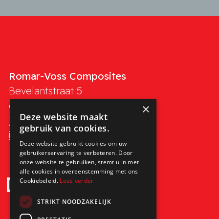
Romar-Voss Composites
Bevelantstraat 5
6088 PB
Roggel (NL)
×
Deze website maakt
Tel. +31 (0)475 49 10 19
gebruik van cookies.
info@romar-voss.nl
Deze website gebruikt cookies om uw
gebruikerservaring te verbeteren. Door
onze website te gebruiken, stemt u in met
alle cookies in overeenstemming met ons
Cookiebeleid.
Lees verder
STRIKT NOODZAKELIJK