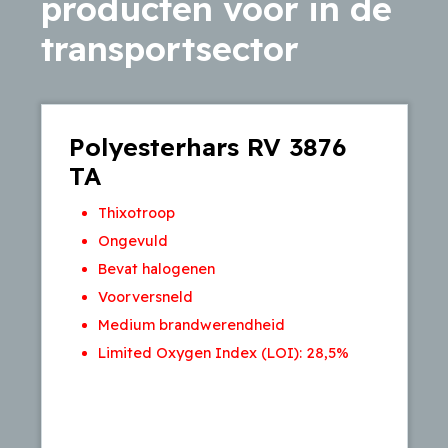
producten voor in de
transportsector
Polyesterhars RV 3876
TA
Thixotroop
Ongevuld
Bevat halogenen
Voorversneld
Medium brandwerendheid
Limited Oxygen Index (LOI): 28,5%