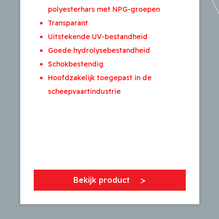
polyesterhars met NPG-groepen
Transparant
Uitstekende UV-bestandheid
Goede hydrolysebestandheid
Schokbestendig
Hoofdzakelijk toegepast in de
scheepvaartindustrie
Bekijk product