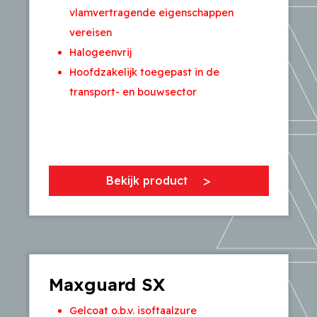
vlamvertragende eigenschappen
vereisen
Halogeenvrij
Hoofdzakelijk toegepast in de
transport- en bouwsector
Bekijk product
Maxguard SX
Gelcoat o.b.v. isoftaalzure