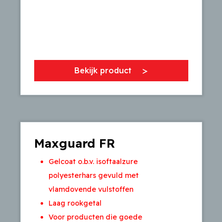
Bekijk product
Maxguard FR
Gelcoat o.b.v. isoftaalzure
polyesterhars gevuld met
vlamdovende vulstoffen
Laag rookgetal
Voor producten die goede