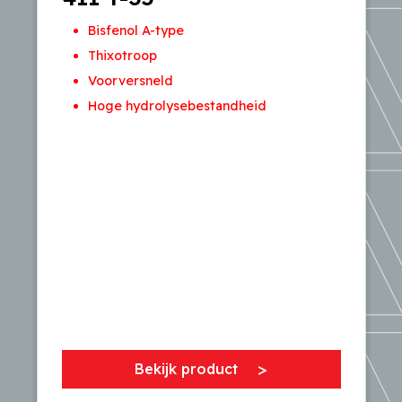
Bisfenol A-type
Thixotroop
Voorversneld
Hoge hydrolysebestandheid
Bekijk product