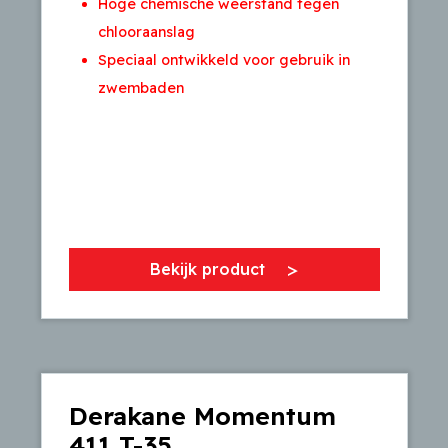
Hoge chemische weerstand tegen
chlooraanslag
Speciaal ontwikkeld voor gebruik in
zwembaden
Bekijk product
Derakane Momentum
411 T-35