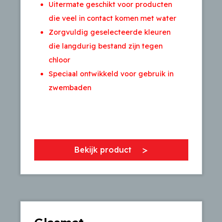
Uitermate geschikt voor producten
die veel in contact komen met water
Zorgvuldig geselecteerde kleuren
die langdurig bestand zijn tegen
chloor
Speciaal ontwikkeld voor gebruik in
zwembaden
Bekijk product