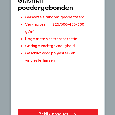
Glasmat
poedergebonden
Glasvezels random georiënteerd
Verkrijgbaar in 225/300/450/600
g/m²
Hoge mate van transparantie
Geringe vochtgevoeligheid
Geschikt voor polyester- en
vinylesterharsen
Bekijk product