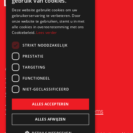
gebruik van cookies.
Deze website gebruikt cookies om uw
gebruikerservaring te verbeteren. Door
onze website te gebruiken, stemt u in met
alle cookies in overeenstemming met ons
Cookiebeleid.
Lees verder
STRIKT NOODZAKELIJK
PRESTATIE
Algemene voorwaarden
TARGETING
Privacy statement
FUNCTIONEEL
Vacatures
NIET-GECLASSIFICEERD
Cookies
Disclaimer
ALLES ACCEPTEREN
Website Romar-Voss Floor Systems
ALLES AFWIJZEN