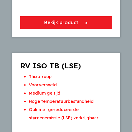
Bekijk product
RV ISO TB (LSE)
Thixotroop
Voorversneld
Medium geltijd
Hoge temperatuurbestandheid
Ook met gereduceerde
styreenemissie (LSE) verkrijgbaar