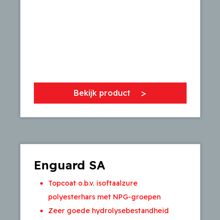
Bekijk product
Enguard SA
Topcoat o.b.v. isoftaalzure
polyesterhars met NPG-groepen
Zeer goede hydrolysebestandheid