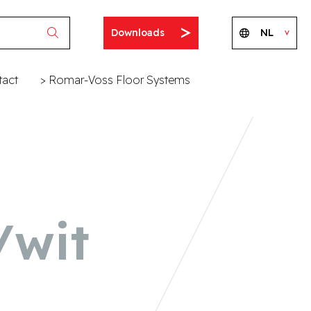
Downloads
NL
tact
> Romar-Voss Floor Systems
/wit