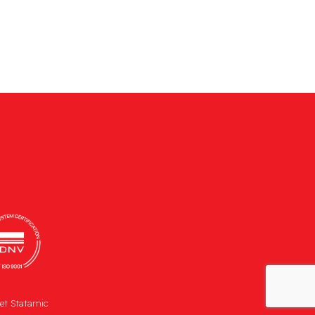
et
Statamic