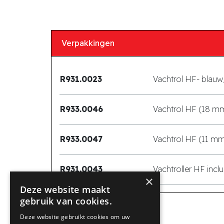
Verpakkingen
R931.0023
Vachtrol HF- blauw
R933.0046
Vachtrol HF (18 mm
R933.0047
Vachtrol HF (11 mm
R931.0043
Vachtroller HF incl
×
Deze website maakt
gebruik van cookies.
Deze website gebruikt cookies om uw