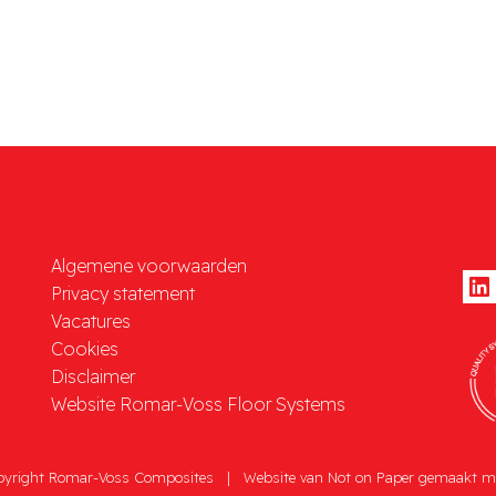
Algemene voorwaarden
Privacy statement
Vacatures
Cookies
Disclaimer
Website Romar-Voss Floor Systems
pyright Romar-Voss Composites
|
Website van
Not on Paper
gemaakt m