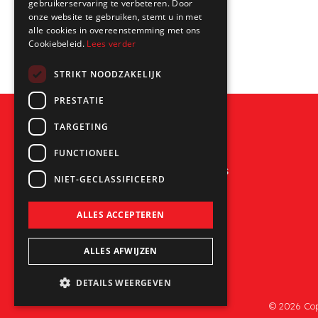
gebruikerservaring te verbeteren. Door
onze website te gebruiken, stemt u in met
alle cookies in overeenstemming met ons
Cookiebeleid.
Lees verder
STRIKT NOODZAKELIJK
PRESTATIE
TARGETING
FUNCTIONEEL
Romar-Voss Composites
NIET-GECLASSIFICEERD
Bevelantstraat 5
6088 PB
Roggel (NL)
ALLES ACCEPTEREN
Tel. +31 (0)475 49 10 19
info@romar-voss.nl
ALLES AFWIJZEN
DETAILS WEERGEVEN
© 2026 Co