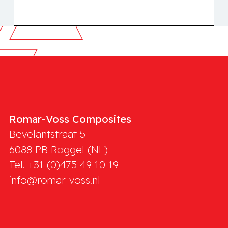
Romar-Voss Composites
Bevelantstraat 5
6088 PB
Roggel (NL)
Tel. +31 (0)475 49 10 19
info@romar-voss.nl