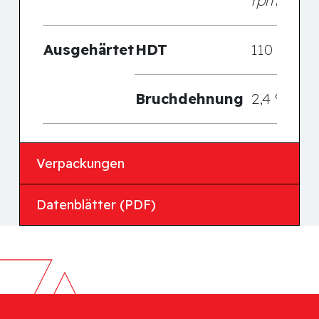
rpm)
Ausgehärtet
HDT
110 °C
Bruchdehnung
2,4 %
Verpackungen
Datenblätter (PDF)